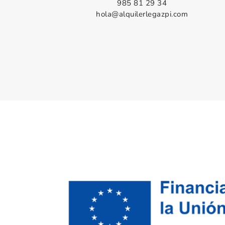
985 81 29 34
hola@alquilerlegazpi.com