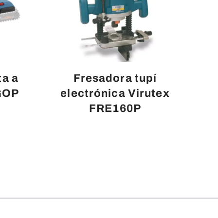
ta a
Fresadora tupí
GOP
electrónica Virutex
FRE160P